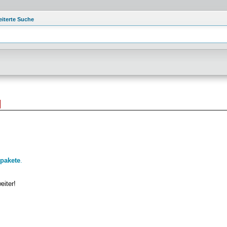
eiterte Suche
]
pakete
.
eiter!