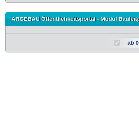
ARGEBAU Öffentlichkeitsportal - Modul Baulei
ab
0