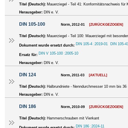
Titel (Deutsch):
Mauerziegel - Teil 41: Konformitätsnachweis für
Herausgeber:
DIN e. V.
DIN 105-100
Norm, 2012-01
[ZURÜCKGEZOGEN]
Titel (Deutsch):
Mauerziegel - Teil 100: Mauerziegel mit besonde
DIN 105-4 :2019-01
DIN 105-4
Dokument wurde ersetzt durch:
DIN V 105-100 :2005-10
Ersatz für:
Herausgeber:
DIN e. V.
DIN 124
Norm, 2011-03
[AKTUELL]
Titel (Deutsch):
Halbrundniete - Nenndurchmesser 10 mm bis 3
Herausgeber:
DIN e. V.
DIN 186
Norm, 2010-09
[ZURÜCKGEZOGEN]
Titel (Deutsch):
Hammerschrauben mit Vierkant
DIN 186 :2024-11
Dokument wurde ersetzt durch: