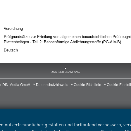
Verordnung
Prüfgrundsätze zur Erteilung von allgemeinen bauaufsichtlichen Prüfzeugn
Plattenbelägen - Teil 2: Bahnenförmige Abdichtungsstoffe (PG-AIV-B)
Deutsch
ZUM SEITENANFANG
r DIN Media GmbH
Datenschutzhinweis
Cookie-Richtlinie
Cookie-Einstel
n nutzerfreundlicher gestalten und fortlaufend verbessern, v