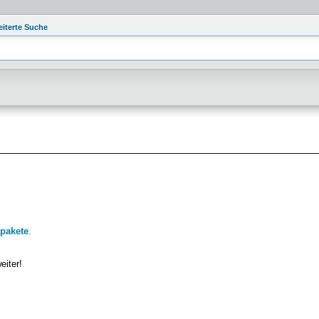
eiterte Suche
pakete
.
eiter!