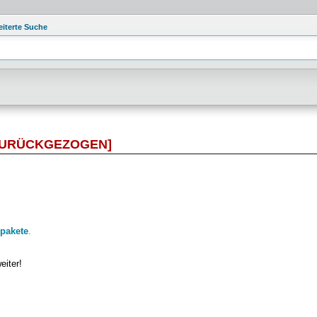
eiterte Suche
ZURÜCKGEZOGEN]
pakete
.
eiter!